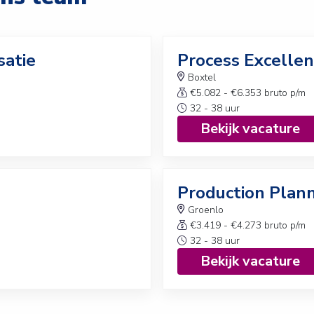
satie
Process Excelle
Boxtel
€5.082 - €6.353 bruto p/m
32 - 38 uur
Bekijk vacature
Production Plann
Groenlo
€3.419 - €4.273 bruto p/m
32 - 38 uur
Bekijk vacature