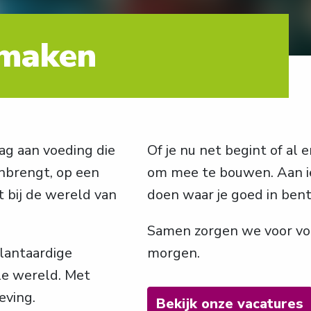
 maken
g aan voeding die 
Of je nu net begint of al er
brengt, op een 
om mee te bouwen. Aan ie
 bij de wereld van 
doen waar je goed in bent
Samen zorgen we voor voe
antaardige 
morgen.
le wereld. Met 
eving.
Bekijk onze vacatures