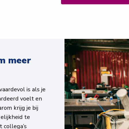
m meer 
ardevol is als je 
ardeerd voelt en 
rom krijg je bij 
lijkheid te 
collega’s 