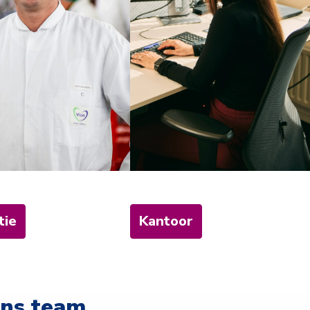
tie
Kantoor
ons team