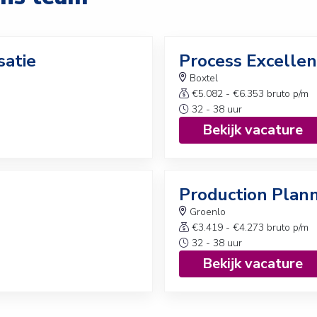
satie
Process Excelle
Boxtel
€5.082 - €6.353 bruto p/m
32 - 38 uur
Bekijk vacature
Production Plann
Groenlo
€3.419 - €4.273 bruto p/m
32 - 38 uur
Bekijk vacature