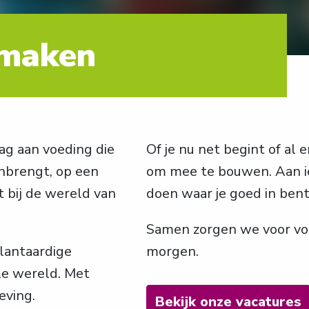
 maken
g aan voeding die 
Of je nu net begint of al er
brengt, op een 
om mee te bouwen. Aan ie
 bij de wereld van 
doen waar je goed in bent
Samen zorgen we voor voe
antaardige 
morgen.
le wereld. Met 
eving.
Bekijk onze vacatures