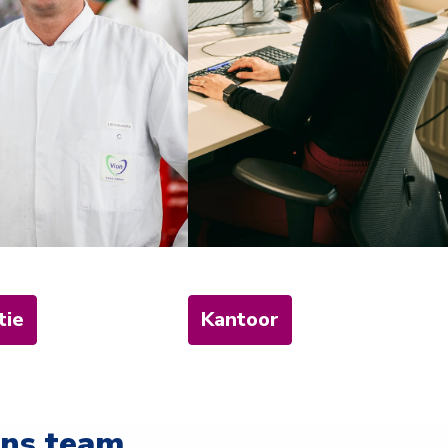
tie
Kantoor
ons team