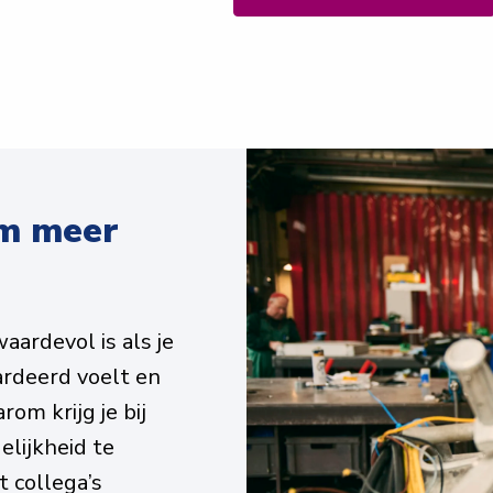
m meer 
ardevol is als je 
ardeerd voelt en 
rom krijg je bij 
lijkheid te 
collega’s 