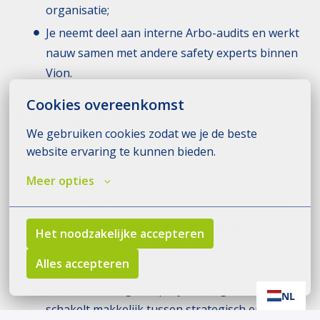
organisatie;
Je neemt deel aan interne Arbo-audits en werkt
nauw samen met andere safety experts binnen
Vion.
Cookies overeenkomst
Wat breng jij mee?
We gebruiken cookies zodat we je de beste 
Een afgeronde opleiding in Veiligheidskunde
website ervaring te kunnen bieden.
(MVK of IVK);
Meer opties
Relevante werkervaring in een vergelijkbare rol
– ervaring in de voedingsindustrie is een pre;
Je bent resultaatgericht, standvastig én
Het noodzakelijke accepteren
verbindend: jij weet hoe je mensen in beweging
Alles accepteren
krijgt;
Je hebt ervaring met projectmatig werken en
NL
schakelt makkelijk tussen strategisch en